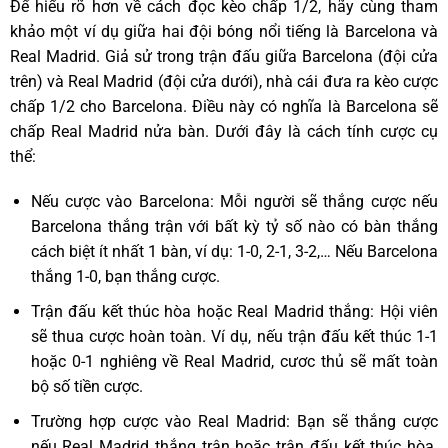
Để hiểu rõ hơn về cách đọc kèo chấp 1/2, hãy cùng tham
khảo một ví dụ giữa hai đội bóng nổi tiếng là Barcelona và
Real Madrid. Giả sử trong trận đấu giữa Barcelona (đội cửa
trên) và Real Madrid (đội cửa dưới), nhà cái đưa ra kèo cược
chấp 1/2 cho Barcelona. Điều này có nghĩa là Barcelona sẽ
chấp Real Madrid nửa bàn. Dưới đây là cách tính cược cụ
thể:
Nếu cược vào Barcelona: Mỗi người sẽ thắng cược nếu
Barcelona thắng trận với bất kỳ tỷ số nào có bàn thắng
cách biệt ít nhất 1 bàn, ví dụ: 1-0, 2-1, 3-2,… Nếu Barcelona
thắng 1-0, bạn thắng cược.
Trận đấu kết thúc hòa hoặc Real Madrid thắng: Hội viên
sẽ thua cược hoàn toàn. Ví dụ, nếu trận đấu kết thúc 1-1
hoặc 0-1 nghiêng về Real Madrid, cươc thủ sẽ mất toàn
bộ số tiền cược.
Trường hợp cược vào Real Madrid: Bạn sẽ thắng cược
nếu Real Madrid thắng trận hoặc trận đấu kết thúc hòa.