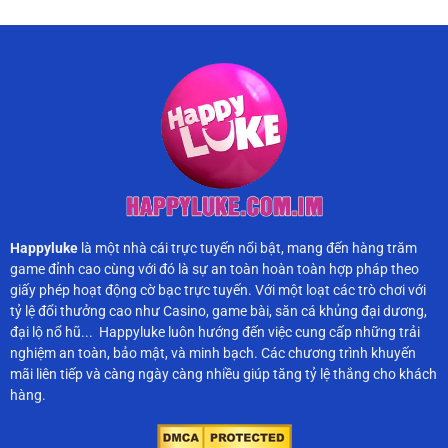
Happyluke
là một nhà cái trực tuyến nổi bật, mang đến hàng trăm
game đỉnh cao cùng với đó là sự an toàn hoàn toàn hợp pháp theo
giấy phép hoạt động cờ bạc trực tuyến. Với một loạt các trò chơi với
tỷ lệ đổi thưởng cao như Casino, game bài, săn cá khủng đại dương,
đại lộ nổ hũ... Happyluke luôn hướng đến việc cung cấp những trải
nghiệm an toàn, bảo mật, và minh bạch. Các chương trình khuyến
mãi liên tiếp và càng ngày càng nhiều giúp tăng tỷ lệ thắng cho khách
hàng.