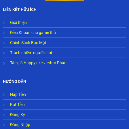
LIÊN KẾT HỮU ÍCH
Giới thiệu
Điều Khoản cho game thủ
Chính Sách Bảo Mật
Trách nhiệm người chơi
Tác giả Happyluke: Jethro Phan
HƯỚNG DẪN
Nạp Tiền
Rút Tiền
Đăng Ký
Đăng Nhập