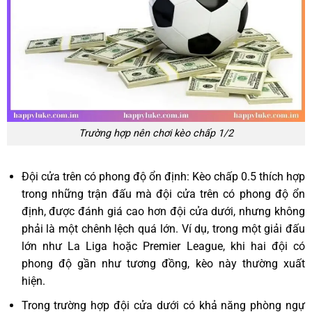
Trường hợp nên chơi kèo chấp 1/2
Đội cửa trên có phong độ ổn định: Kèo chấp 0.5 thích hợp
trong những trận đấu mà đội cửa trên có phong độ ổn
định, được đánh giá cao hơn đội cửa dưới, nhưng không
phải là một chênh lệch quá lớn. Ví dụ, trong một giải đấu
lớn như La Liga hoặc Premier League, khi hai đội có
phong độ gần như tương đồng, kèo này thường xuất
hiện.
Trong trường hợp đội cửa dưới có khả năng phòng ngự