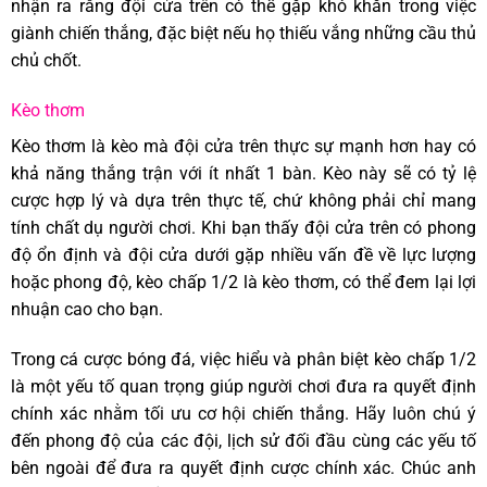
nhận ra rằng đội cửa trên có thể gặp khó khăn trong việc
giành chiến thắng, đặc biệt nếu họ thiếu vắng những cầu thủ
chủ chốt.
Kèo thơm
Kèo thơm là kèo mà đội cửa trên thực sự mạnh hơn hay có
khả năng thắng trận với ít nhất 1 bàn. Kèo này sẽ có tỷ lệ
cược hợp lý và dựa trên thực tế, chứ không phải chỉ mang
tính chất dụ người chơi. Khi bạn thấy đội cửa trên có phong
độ ổn định và đội cửa dưới gặp nhiều vấn đề về lực lượng
hoặc phong độ, kèo chấp 1/2 là kèo thơm, có thể đem lại lợi
nhuận cao cho bạn.
Trong cá cược bóng đá, việc hiểu và phân biệt kèo chấp 1/2
là một yếu tố quan trọng giúp người chơi đưa ra quyết định
chính xác nhằm tối ưu cơ hội chiến thắng. Hãy luôn chú ý
đến phong độ của các đội, lịch sử đối đầu cùng các yếu tố
bên ngoài để đưa ra quyết định cược chính xác. Chúc anh