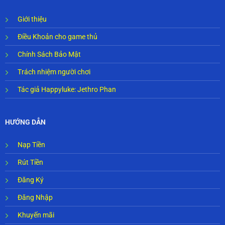
bật như bóng chuyền, bóng bàn, bóng đá, bóng rổ, cầu
Giới thiệu
lông, phi tiêu, khúc côn cầu, quyền anh.
Điều Khoản cho game thủ
Mỗi giải đấu diễn ra, nhà cái cập nhật bảng kèo từ sớm,
Chính Sách Bảo Mật
cung cấp odds đạt tiêu chuẩn quốc tế. Người chơi dựa vào
diễn biến trên sân, kết hợp thông số tỷ lệ kèo để đưa ra dự
Trách nhiệm người chơi
đoán cho kết quả trận đấu mang về chiến thắng lớn. Đặc
Tác giả Happyluke: Jethro Phan
biệt, nhà cái hỗ trợ các tính năng như bộ lọc, trận đấu, bán
vé cược, chỉnh sửa đơn cược nhằm hỗ trợ tốt nhất cho
thành viên.
HƯỚNG DẪN
Nạp Tiền
Rút Tiền
Đăng Ký
Đăng Nhập
Khuyến mãi