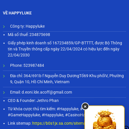
VỀ HAPPYLUKE
Cá cược thể thao cùng đa dạng kèo đấu xanh chín
Công ty: Happyluke
Mã số thuế: 234875698
Thể thao ảo Happyluke thú vị đến bất ngờ
Giấy phép kinh doanh số 167234859/GP-BTTTT, được Bộ Thông
tin và Truyền thông cấp ngày 22/04/2024 có hiệu lực đến ngày
Một trong những điểm nhấn trong kho game Happy luke
22/04/2030
phải kể đến là thể thao ảo. Sản phẩm này lấy ý tưởng từ
thể thao thật và ứng dụng công nghệ thực tế ảo để mang
Phone:
523987484
đến những trận đấu trực tiếp hấp dẫn, gay cấn bậc nhất.
Địa chỉ:
364/691b f Nguyễn Duy DươngTổ69 Khu phốIV, Phường
9, Quận 10, Hồ Chí Minh, Vietnam
Người chơi tham gia đặt cược và nhận thưởng trong vòng
10 – 15 phút. Cùng với đó trên bảng kèo nhà cái quy tụ các
Email:
d.eoni.lde.acoff@gmail.com
loại kèo khác nhau như kèo tỷ số chính xác, kèo châu Á,
CEO & Founder: Jethro Phan
kèo châu Âu hấp dẫn.
×
Từ khóa cược thủ tìm kiếm: #Happyluke, #TaiHappyluke,
#GameHappyluke, #Happyluke, #CasinoHappyluke
Chinh phục đại dươi dùng bắn cá Happyluke
Link sitemap:
https://b0s1jx.sa.com/sitemap_index.xml
Trò chơi bắn cá trên giao diện chính thức được cung cấp