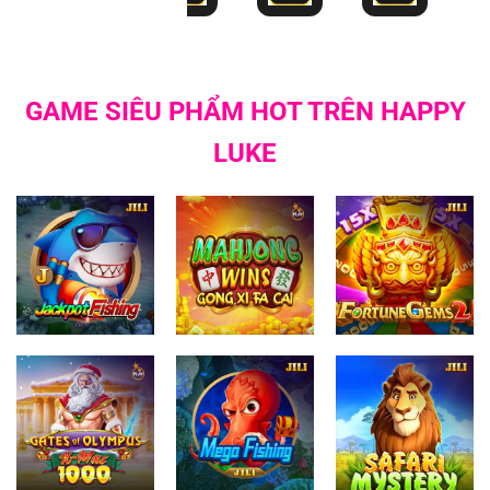
GAME SIÊU PHẨM HOT TRÊN HAPPY
LUKE