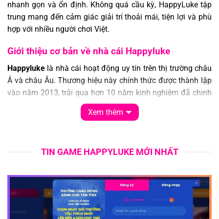
nhanh gọn và ổn định. Không quá cầu kỳ, HappyLuke tập
trung mang đến cảm giác giải trí thoải mái, tiện lợi và phù
hợp với nhiều người chơi Việt.
Giới thiệu cơ bản về nhà cái Happyluke
Happyluke
là nhà cái hoạt động uy tín trên thị trường châu
Á và châu Âu. Thương hiệu này chính thức được thành lập
vào năm 2013, trải qua hơn 10 năm kinh nghiệm đã chinh
phục được 7 triệu thành viên hợp lệ.
Xem thêm
Nhà cái vượt qua cửa khảo sát từ MGA và Gaming
Curacao, chính thức nhận chứng chỉ cấp phép hợp pháp,
TIN GAME HAPPYLUKE MỚI NHẤT
đáng tin cậy. Sân chơi có trụ sở chính đặt tại Thụy Điển,
được GEOTRUST công nhận là nền tảng đá cược an toàn.
Đây là những lý do người chơi luôn tin tưởng, tham gia cá
cược đổi thưởng trên trang web Happyluke uy tín. Bên cạnh
pháp lý vững chắc thì thương hiệu còn đầu tư vào sản