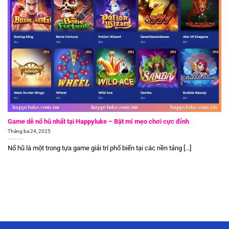
Người chơi giành chiến thắng sẽ nhận được tiền thưởng tự
động vào tài khoản hội viên. Bên cạnh đó, còn có giải
jackpot với giá trị lên đến hàng tỷ đồng tiền mặt. Một số
sản phẩm được yêu thích phải kể đến như: Super Ace,
Super Ace Deluxe, Fortune Gems, Golden Empire, Fortune
Gems 2.
Game dễ nổ hũ nhất tại Happyluke – Bật mí mẹo chơi cực đỉnh
Tháng ba 24, 2025
Nổ hũ là một trong tựa game giải trí phổ biến tại các nền tảng [...]
Trò chơi game slot thu hút đông đảo thành viên