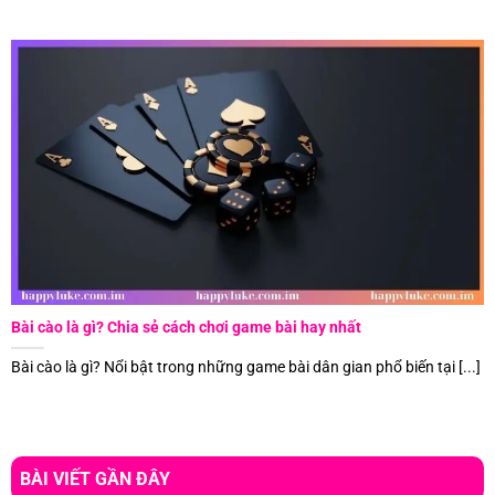
do DreamGaming phát triển đều có đồ họa đẹp mắt, được
stream với chất lượng cao. Đặc biệt, nhà cung cấp này nổi
bật với các game live baccarat cùng các biến thể game slot
trực tiếp hấp dẫn.
Yeebet là một đơn vị cung cấp khác trong live casino
Happyluke. Yeebet nổi bật với game bài baccarat, roulette
hay blackjack trực tiếp. Các dealers chuyên nghiệp, Yeebet
mang lại cảm giác chân thực giống như sòng bạc thực sự,
thu hút đông đảo người chơi.
Kinh nghiệm chơi live casino Happyluke
Bài cào là gì? Chia sẻ cách chơi game bài hay nhất
Chơi live casino Happyluke không chỉ đơn thuần dựa vào
may mắn, mà còn đòi hỏi có chiến lược cùng hiểu biết về
Bài cào là gì? Nổi bật trong những game bài dân gian phổ biến tại [...]
luật chơi. Dưới đây là một số mẹo chơi giúp anh em dễ
dàng chiến thắng khi tham gia live casino Happyluke:
BÀI VIẾT GẦN ĐÂY