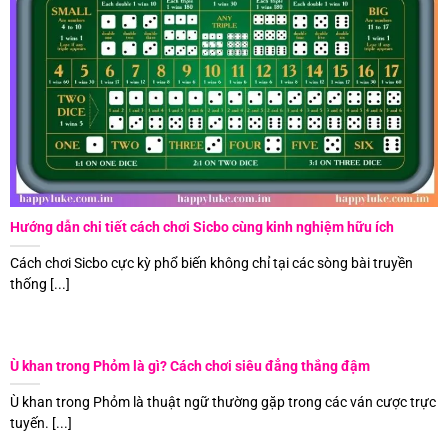
Top các nhà phát hành uy tín tại hệ thống
Hướng dẫn chi tiết cách chơi Sicbo cùng kinh nghiệm hữu ích
WM Casino cũng là một nhà phát hành game nổi bật trong
Cách chơi Sicbo cực kỳ phổ biến không chỉ tại các sòng bài truyền
hệ thống Live casino Happyluke. Các game tại WM Casino
thống [...]
không chỉ đa dạng mà còn được thiết kế với giao diện
người dùng dễ sử dụng, phù hợp với mọi đối tượng. WM
Casino nổi bật với các bàn chơi baccarat, mang tính chất
Ù khan trong Phỏm là gì? Cách chơi siêu đẳng thắng đậm
giải trí cao, hứa hẹn sẽ mang đến những giây phút vui vẻ.
Ù khan trong Phỏm là thuật ngữ thường gặp trong các ván cược trực
DreamGaming là một cái tên không thể thiếu trong bộ sưu
tuyến. [...]
tập nhà phát hành game live casino Happyluke. Các game