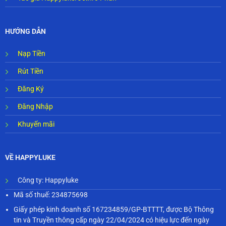
điều khoản, điều kiện trước khi tham gia các chương trình
khuyến mãi.
HƯỚNG DẪN
Live casino Happyluke là nền tảng tuyệt vời cho những ai
yêu thích game casino trực tuyến. Kho game hấp dẫn,
Nạp Tiền
phong phú, chất lượng dịch vụ cao, Happyluke đã mang
Rút Tiền
đến trải nghiệm có 1-0-2 cho người tham gia. Tại đây
không chỉ cung cấp các tựa game giải trí mà còn giúp dân
Đăng Ký
chơi kiếm được số tiền kếch xù, nếu chơi giỏi. Để kiếm
Đăng Nhập
được phần thưởng lớn, hãy truy cập vào hệ thống và trải
Khuyến mãi
nghiệm ngay hôm nay.
Xem thêm:
Thể thao Happyluke
– Kinh
VỀ HAPPYLUKE
nghiệm soi kèo từ dân chơi đẳng cấp
Công ty: Happyluke
Mã số thuế: 234875698
Giấy phép kinh doanh số 167234859/GP-BTTTT, được Bộ Thông
tin và Truyền thông cấp ngày 22/04/2024 có hiệu lực đến ngày