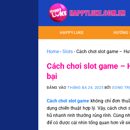
HAPPYLUKE
HƯỚNG 
Home
-
Slots
-
Cách chơi slot game – Hư
Cách chơi slot game – 
bại
ĐĂNG VÀO
THÁNG BA 24, 2025
BỞI
SONG TR
Cách chơi slot game
không chỉ đơn thuầ
dụng chiến thuật hợp lý. Vậy, cách chơi
hũ nhanh rinh thưởng rủng rỉnh. Cùng n
để có được cái nhìn tổng quan hơn về si