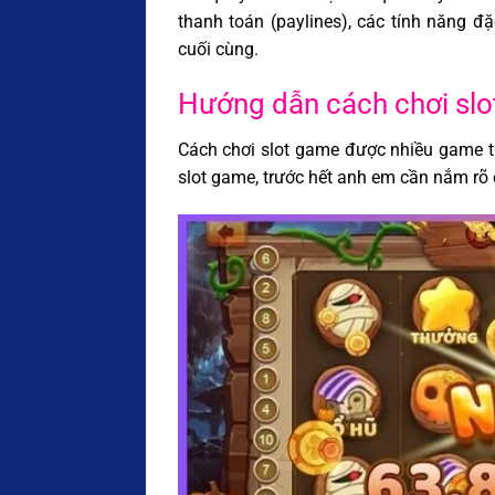
thanh toán (paylines), các tính năng đ
cuối cùng.
Hướng dẫn cách chơi sl
Cách chơi slot game được nhiều game t
slot game, trước hết anh em cần nắm rõ