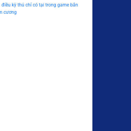
 điều kỳ thú chỉ có tại trong game bắn
im cương