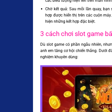
các biểu tượng hiện lên trên màn hình
Chờ kết quả: Sau mỗi lần quay, bạn 
hợp được hiển thị trên các cuộn máy.
hiện những kết hợp đặc biệt.
3 cách chơi slot game bấ
Dù slot game có phần ngẫu nhiên, nhưn
anh em tăng cơ hội chiến thắng. Dưới đâ
nghiệm khuyên dùng: