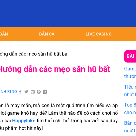
DẪN
BẮN CÁ
LIVE CASINO
ớng dẫn các mẹo săn hũ bất bại
BÀI
Hướng dẫn các mẹo săn hũ bất
Game 
thưở
Tiêu 
ỊNH RIDO
nhất 
Top 8
n là may mắn, mà còn là một quá trình tìm hiểu và áp
cho 
 slot game khó hay dễ? Làm thế nào để có cách chơi nổ
hà cái
Happyluke
tìm hiểu chi tiết trong bài viết sau đây
Bắn c
êu phẩm hot hit này!
ngư t