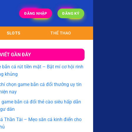
ĐĂNG NHẬP
ĐĂNG KÝ
SLOTS
THỂ THAO
 VIẾT GẦN ĐÂY
bắn cá rút tiền mặt – Bật mí cơ hội rinh
ng khủng
chí chọn game bắn cá đổi thưởng uy tín
hiện nay
 game bắn cá đổi thẻ cào siêu hấp dẫn
ngư dân
á Thần Tài – Mẹo săn cá kinh điển cho
hủ