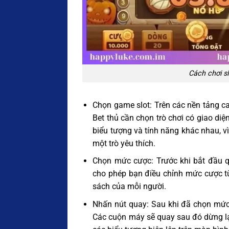
Cách chơi s
Chọn game slot: Trên các nền tảng ca
Bet thủ cần chọn trò chơi có giao diệ
biểu tượng và tính năng khác nhau, vì
một trò yêu thích.
Chọn mức cược: Trước khi bắt đầu q
cho phép bạn điều chỉnh mức cược t
sách của mỗi người.
Nhấn nút quay: Sau khi đã chọn mức 
Các cuộn máy sẽ quay sau đó dừng lạ