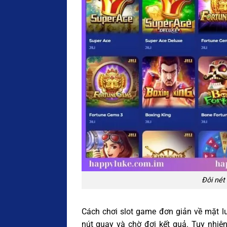
Đôi nét
Cách chơi slot game đơn giản về mặt l
nút quay và chờ đợi kết quả. Tuy nhiên